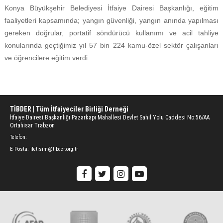
Konya Büyükşehir Belediyesi İtfaiye Dairesi Başkanlığı, eğitim
faaliyetleri kapsamında; yangın güvenliği, yangın anında yapılması
gereken doğrular, portatif söndürücü kullanımı ve acil tahliye
konularında geçtiğimiz yıl 57 bin 224 kamu-özel sektör çalışanları
ve öğrencilere eğitim verdi.
TİBDER | Tüm İtfaiyeciler Birliği Derneği
İtfaiye Dairesi Başkanlığı Pazarkapı Mahallesi Devlet Sahil Yolu Caddesi No:56/AA
Ortahisar Trabzon
Telefon:
E-Posta:
iletisim@tibder.org.tr