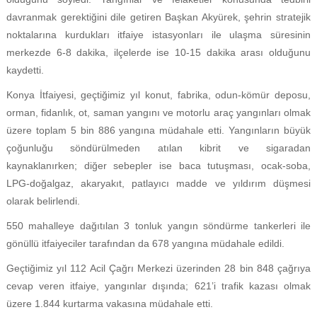
davranmak gerektiğini dile getiren Başkan Akyürek, şehrin stratejik
noktalarına kurdukları itfaiye istasyonları ile ulaşma süresinin
merkezde 6-8 dakika, ilçelerde ise 10-15 dakika arası olduğunu
kaydetti.
Konya İtfaiyesi, geçtiğimiz yıl konut, fabrika, odun-kömür deposu,
orman, fidanlık, ot, saman yangını ve motorlu araç yangınları olmak
üzere toplam 5 bin 886 yangına müdahale etti. Yangınların büyük
çoğunluğu söndürülmeden atılan kibrit ve sigaradan
kaynaklanırken; diğer sebepler ise baca tutuşması, ocak-soba,
LPG-doğalgaz, akaryakıt, patlayıcı madde ve yıldırım düşmesi
olarak belirlendi.
550 mahalleye dağıtılan 3 tonluk yangın söndürme tankerleri ile
gönüllü itfaiyeciler tarafından da 678 yangına müdahale edildi.
Geçtiğimiz yıl 112 Acil Çağrı Merkezi üzerinden 28 bin 848 çağrıya
cevap veren itfaiye, yangınlar dışında; 621’i trafik kazası olmak
üzere 1.844 kurtarma vakasına müdahale etti.