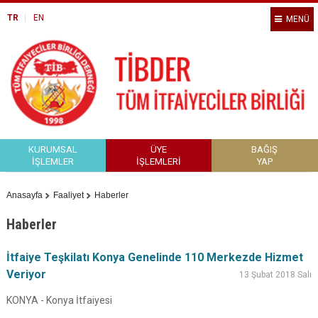
TR
EN
MENÜ
KURUMSAL
ÜYE
BAĞIŞ
İŞLEMLER
İŞLEMLERİ
YAP
Anasayfa
Faaliyet
Haberler
Haberler
İtfaiye Teşkilatı Konya Genelinde 110 Merkezde Hizmet
Veriyor
13 Şubat 2018 Salı
KONYA - Konya İtfaiyesi