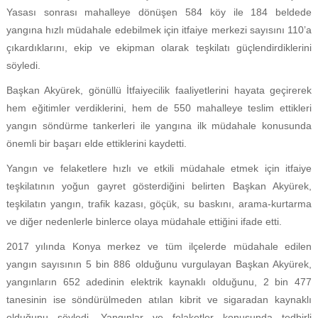
Yasası sonrası mahalleye dönüşen 584 köy ile 184 beldede
yangına hızlı müdahale edebilmek için itfaiye merkezi sayısını 110’a
çıkardıklarını, ekip ve ekipman olarak teşkilatı güçlendirdiklerini
söyledi.
Başkan Akyürek, gönüllü İtfaiyecilik faaliyetlerini hayata geçirerek
hem eğitimler verdiklerini, hem de 550 mahalleye teslim ettikleri
yangın söndürme tankerleri ile yangına ilk müdahale konusunda
önemli bir başarı elde ettiklerini kaydetti.
Yangın ve felaketlere hızlı ve etkili müdahale etmek için itfaiye
teşkilatının yoğun gayret gösterdiğini belirten Başkan Akyürek,
teşkilatın yangın, trafik kazası, göçük, su baskını, arama-kurtarma
ve diğer nedenlerle binlerce olaya müdahale ettiğini ifade etti.
2017 yılında Konya merkez ve tüm ilçelerde müdahale edilen
yangın sayısının 5 bin 886 olduğunu vurgulayan Başkan Akyürek,
yangınların 652 adedinin elektrik kaynaklı olduğunu, 2 bin 477
tanesinin ise söndürülmeden atılan kibrit ve sigaradan kaynaklı
olduğunu söyledi. Yangınlar ve felaketler konusunda tedbirli