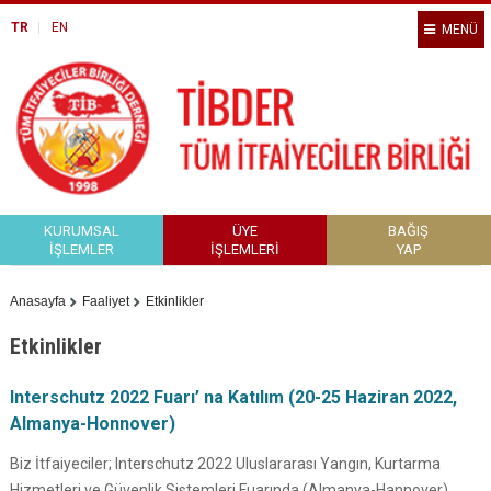
TR
EN
MENÜ
KURUMSAL
ÜYE
BAĞIŞ
İŞLEMLER
İŞLEMLERİ
YAP
Anasayfa
Faaliyet
Etkinlikler
Etkinlikler
Interschutz 2022 Fuarı’ na Katılım (20-25 Haziran 2022,
Almanya-Honnover)
Biz İtfaiyeciler; Interschutz 2022 Uluslararası Yangın, Kurtarma
Hizmetleri ve Güvenlik Sistemleri Fuarında (Almanya-Hannover)