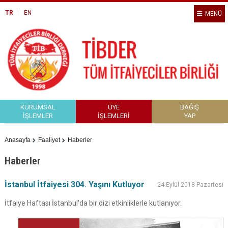
TR
EN
MENÜ
KURUMSAL
ÜYE
BAĞIŞ
İŞLEMLER
İŞLEMLERİ
YAP
Anasayfa
Faaliyet
Haberler
Haberler
İstanbul İtfaiyesi 304. Yaşını Kutluyor
24 Eylül 2018 Pazartesi
İtfaiye Haftası İstanbul'da bir dizi etkinliklerle kutlanıyor.