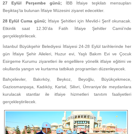
27 Eylül Perşembe günü;
İBB İtfaiye teşkilatı mensupları
Beşiktaş’ta bulunan İtfaiye Müzesini ziyaret edecekler.
28 Eylül Cuma günü;
İtfaiye Şehitleri için Mevlid-i Şerif okunacak.
Etkinlik saat 12.30’da Fatih İtfaiye Şehitler Camii’nde
gerçekleştirilecek.
İstanbul Büyükşehir Belediyesi İtfaiyesi 24-28 Eylül tarihlerinde her
gün İtfaiye Şehir Aileleri, Huzur evi, Yaşlı Bakım Evi ve Çocuk
Esirgeme Kurumu ziyaretleri ile engellilere yönelik itfaiye eğitimi ve
okullarda yangın ve kurtarma tatbikatı programları düzenleyecek.
Bahçelievler, Bakırköy, Beykoz, Beyoğlu, Büyükçekmece,
Gaziosmanpaşa, Kadıköy, Kartal, Silivri, Ümraniye’de meydanlara
kurulacak stantlar ile itfaiye hizmetleri tanıtım faaliyetleri
gerçekleştirilecek.