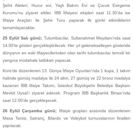
Şehit Aileleri, Huzur evi, Yaşlı Bakım Evi ve Çocuk Esirgeme
Kurumu’nu ziyaret ettiler. İBB İtfaiyesi ekipleri saat 11.30’da ise
İtfaiye Araçları ile Şehir Turu yaparak ilk günki etkinliklerini
tamamlayacaklar.
25 Eylül Salı günü;
Tulumbacılar, Sultanahmet Meydanı’nda saat
14.00’te gösteri gerçekleştirilecek. Her yıl gelenekselleşen gösteride
dünyanın en eski itfaiyecilerinden olan tarihi tulumbacılar temsili bir
yangına müdahale tatbikatı yapacak.
Kore’de düzenlenen 13. Dünya İtfaiye Oyunları’nda 1 kupa, 1 takım
halinde gümüş madalya ile 24 altın, 27 gümüş ve 22 bronz madalya
kazanan İBB itfaiye Takımı, İstanbul Büyükşehir Belediye Başkanı
Mevlüt Uysal’ı ziyaret edecek. Program İBB Başkanlık Binası’nda
saat 12.00’de gerçekleşecek.
26 Eylül Çarşamba günü;
İtfaiye grupları arasında düzenlenen
Masa Tenisi, Satranç, Bilardo ve Voleybol turnuvalarının finalleri
yapılacak.